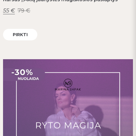
55
€
79
€
PIRKTI