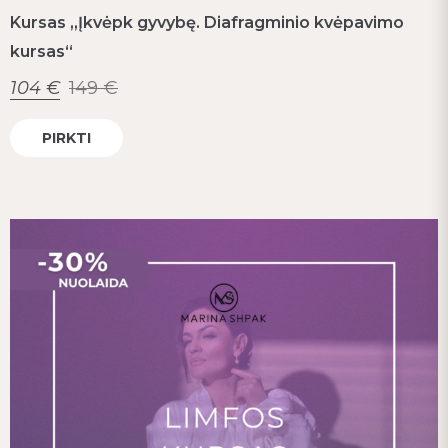
Kursas „Įkvėpk gyvybę. Diafragminio kvėpavimo
kursas“
104
€
149
€
PIRKTI