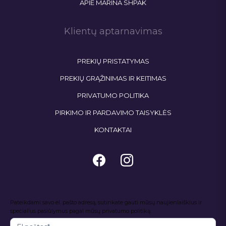
APIE MARINA SHPAK
Klientų aptarnavimas
PREKIŲ PRISTATYMAS
PREKIŲ GRĄŽINIMAS IR KEITIMAS
PRIVATUMO POLITIKA
PIRKIMO IR PARDAVIMO TAISYKLĖS
KONTAKTAI
Naujienlaiškis
Pateikdami savo el. pašto adresą, sutinkate gauti mūsų naujienlaiškius ir
I
specialius pasiūlymus pagal mūsų privatumo politiką.
f