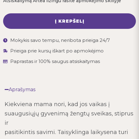
Atsiskaitymą Artea lizingu rasite apmokėjimo skiltyje
Į KREPŠELĮ
Mokykis savo tempu, neribota prieiga 24/7
Prieiga prie kursų iškart po apmokėjimo
Paprastas ir 100% saugus atsiskaitymas
Aprašymas
Kiekviena mama nori, kad jos vaikas į
suaugusiųjų gyvenimą žengtų sveikas, stiprus
ir
pasitikintis savimi. Taisyklinga laikysena turi