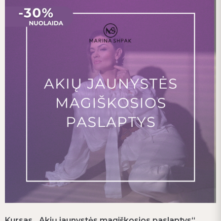
Kursas „Akių jaunystės magiškosios paslaptys“