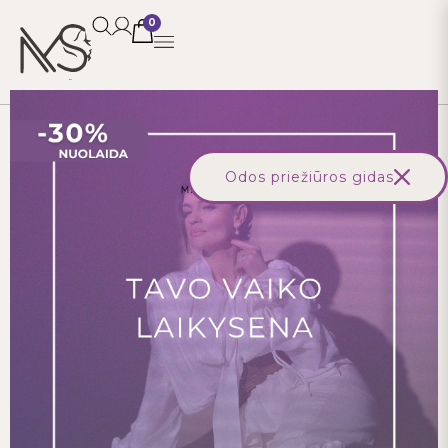
0
Pagrindinis
/
Kursai
/
Kursas „Tavo vaiko laikysena“
Odos priežiūros gidas