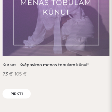
Kursas „Kvėpavimo menas tobulam kūnui“
73
€
105
€
PIRKTI