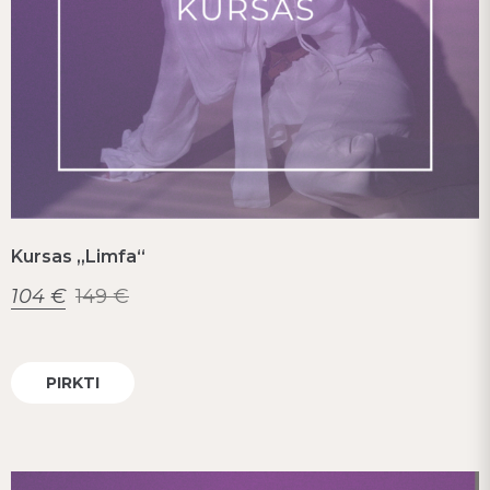
Kursas „Limfa“
104
€
149
€
PIRKTI