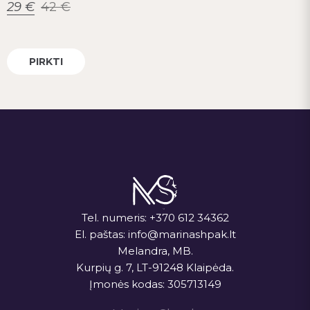
29
€
42
€
PIRKTI
Tel. numeris:
+370 612 34362
El. paštas:
info@marinashpak.lt
Melandra, MB.
Kurpių g. 7, LT-91248 Klaipėda.
Įmonės kodas: 305713149