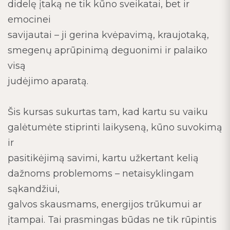
didelę įtaką ne tik kūno sveikatai, bet ir
emocinei
savijautai – ji gerina kvėpavimą, kraujotaką,
smegenų aprūpinimą deguonimi ir palaiko
visą
judėjimo aparatą.
Šis kursas sukurtas tam, kad kartu su vaiku
galėtumėte stiprinti laikyseną, kūno suvokimą
ir
pasitikėjimą savimi, kartu užkertant kelią
dažnoms problemoms – netaisyklingam
sąkandžiui,
galvos skausmams, energijos trūkumui ar
įtampai. Tai prasmingas būdas ne tik rūpintis