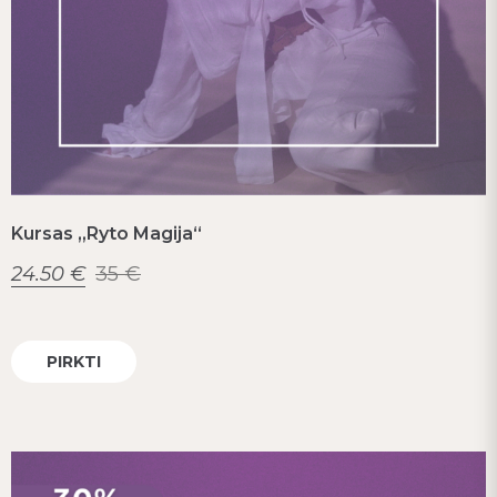
Kursas „Ryto Magija“
24.50
€
35
€
PIRKTI