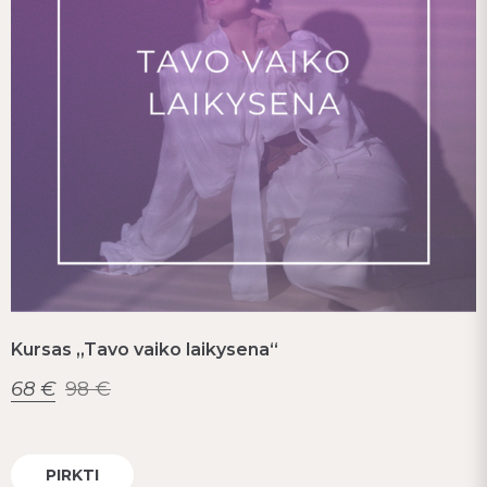
Kursas „Tavo vaiko laikysena“
68
€
98
€
PIRKTI