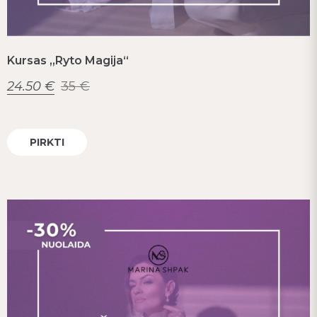
Kursas „Ryto Magija“
24.50
€
35
€
PIRKTI