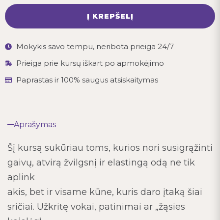
Į KREPŠELĮ
Mokykis savo tempu, neribota prieiga 24/7
Prieiga prie kursų iškart po apmokėjimo
Paprastas ir 100% saugus atsiskaitymas
Aprašymas
Šį kursą sukūriau toms, kurios nori susigrąžinti
gaivų, atvirą žvilgsnį ir elastingą odą ne tik
aplink
akis, bet ir visame kūne, kuris daro įtaką šiai
sričiai. Užkritę vokai, patinimai ar „žąsies