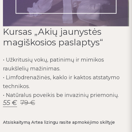
Kursas „Akių jaunystės
magiškosios paslaptys“
• Užkritusių vokų, patinimų ir mimikos
raukšlelių mažinimas.
• Limfodrenažinės, kaklo ir kaktos atstatymo
technikos.
• Natūralus poveikis be invazinių priemonių.
55
€
79
€
Atsiskaitymą Artea lizingu rasite apmokėjimo skiltyje