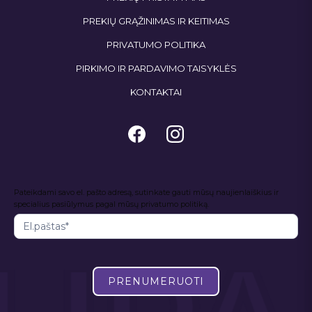
PREKIŲ GRĄŽINIMAS IR KEITIMAS
PRIVATUMO POLITIKA
PIRKIMO IR PARDAVIMO TAISYKLĖS
KONTAKTAI
Naujienlaiškis
Pateikdami savo el. pašto adresą, sutinkate gauti mūsų naujienlaiškius ir
I
specialius pasiūlymus pagal mūsų privatumo politiką.
f
y
o
u
a
PRENUMERUOTI
r
e