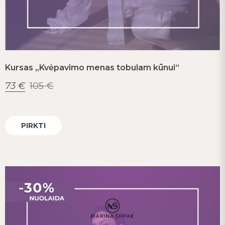
Kursas „Kvėpavimo menas tobulam kūnui“
73
€
105
€
PIRKTI