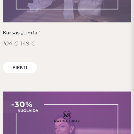
Kursas „Limfa“
104
€
149
€
PIRKTI