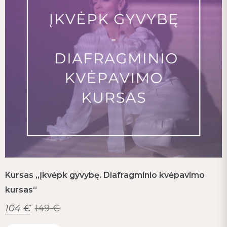
Kursas „Įkvėpk gyvybę. Diafragminio kvėpavimo
kursas“
104
€
149
€