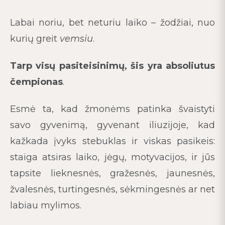
Labai noriu, bet neturiu laiko – žodžiai, nuo
kurių greit
vemsiu
.
Tarp visų pasiteisinimų, šis yra absoliutus
čempionas
.
Esmė ta, kad žmonėms patinka švaistyti
savo gyvenimą, gyvenant iliuzijoje, kad
kažkada įvyks stebuklas ir viskas pasikeis:
staiga atsiras laiko, jėgų, motyvacijos, ir jūs
tapsite lieknesnės, gražesnės, jaunesnės,
žvalesnės, turtingesnės, sėkmingesnės ar net
labiau mylimos.