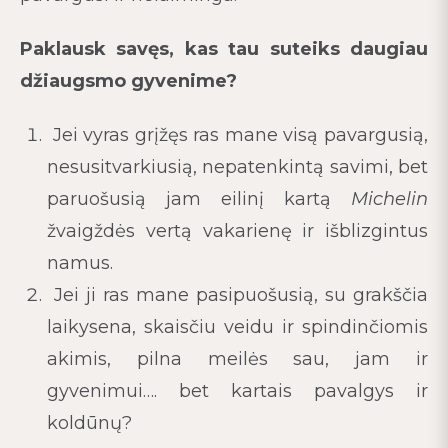
Paklausk savęs, kas tau suteiks daugiau
džiaugsmo gyvenime?
Jei vyras grįžęs ras mane visą pavargusią,
nesusitvarkiusią, nepatenkintą savimi, bet
paruošusią jam eilinį kartą
Michelin
žvaigždės vertą vakarienę ir išblizgintus
namus.
Jei ji ras mane pasipuošusią, su grakščia
laikysena, skaisčiu veidu ir spindinčiomis
akimis, pilna meilės sau, jam ir
gyvenimui…. bet kartais pavalgys ir
koldūnų?