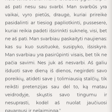
aš pati nesu sau svarbi. Man svarbūs yra
vaikai, vyro pietūs, draugė, kuriai prireikė
pasidalinti ar tiesiog papliotkinti, pusseserė,
kuriai reikia padėti išsirinkti suknelę, visi, bet
ne aš pati. Man svarbiau paskaityti naujienas:
kas su kuo susituokė, susipyko, išsiskyrė.
Man svarbiau yra pasirūpinti visais, bet tik ne
pačia savimi. Nes juk aš nesvarbi. Aš galiu
išduoti save dieną iš dienos, negirdėti savo
poreikių, atidėti save į tolimiausią stalčių, tik
reikšti pretenzijas sau dėl to, ką matau
veidrodyje, skųstis savo tingumu ir
nesuprasti, kodėl aš nuolat jaučiuosi
pavargusi ir nelaiminga.“