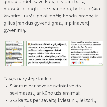
geriau girdėti savo kūną ir vidinį balsą,
nuosekliai augti – be spaudimo, bet su aiškia
kryptimi, turėti palaikančią bendruomenę ir
gilius įrankius gyventi gražų ir pilnavertį
gyvenimą.
Tavęs narystėje laukia:
5 kartus per savaitę rytiniai veido
savimasažų ar kūno užsiėmimai;
2-3 kartus per savaitę kviestinių lektorių