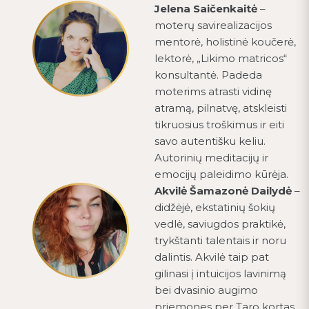
Jelena Saičenkaitė
–
moterų savirealizacijos
mentorė, holistinė koučerė,
lektorė, „Likimo matricos“
konsultantė. Padeda
moterims atrasti vidinę
atramą, pilnatvę, atskleisti
tikruosius troškimus ir eiti
savo autentišku keliu.
Autorinių meditacijų ir
emocijų paleidimo kūrėja.
Akvilė Šamazonė Dailydė
–
didžėjė, ekstatinių šokių
vedlė, saviugdos praktikė,
trykštanti talentais ir noru
dalintis. Akvilė taip pat
gilinasi į intuicijos lavinimą
bei dvasinio augimo
priemones per Taro kortas.