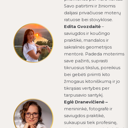
Savo patirtimi ir žiniomis
dalijasi privačiuose moterų
ratuose bei stovyklose.
Edita Gvozdaitė
–
saviugdos ir koučingo
praktikė, mandalos ir
sakralinės geometrijos
mentorė. Padeda moterims
save pažinti, suprasti
tikruosius tikslus, poreikius
bei gebėti priimti kito
žmogaus kitoniškumą ir jo
tikrąsias vertybes per
tarpusavio santykį.
Eglė Dranevičienė –
menininkė, fotografė ir
saviugdos praktikė,
sukaupusi tiek profesinę,