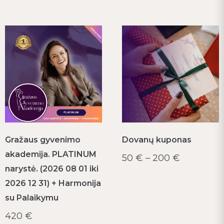
Dovanų kuponas
Gražaus gyvenimo
akademija. PLATINUM
50
€
–
200
€
narystė. (2026 08 01 iki
2026 12 31) + Harmonija
su Palaikymu
420
€