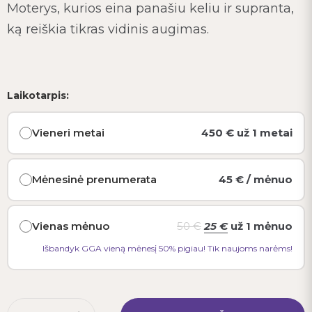
Moterys, kurios eina panašiu keliu ir supranta,
ką reiškia tikras vidinis augimas.
Laikotarpis:
Vieneri metai
450
€
už 1 metai
Mėnesinė prenumerata
45
€
/ mėnuo
Vienas mėnuo
50
€
25
€
už 1 mėnuo
Išbandyk GGA vieną mėnesį 50% pigiau! Tik naujoms narėms!