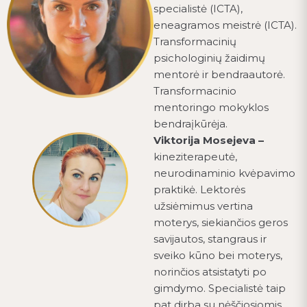
specialistė (ICTA),
eneagramos meistrė (ICTA).
Transformacinių
psichologinių žaidimų
mentorė ir bendraautorė.
Transformacinio
mentoringo mokyklos
bendraįkūrėja.
Viktorija Mosejeva –
kineziterapeutė,
neurodinaminio kvėpavimo
praktikė. Lektorės
užsiėmimus vertina
moterys, siekiančios geros
savijautos, stangraus ir
sveiko kūno bei moterys,
norinčios atsistatyti po
gimdymo. Specialistė taip
pat dirba su nėščiosiomis,