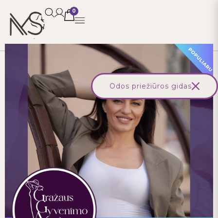
0
Pagrindinis
/
Parduotuvė
/
Visos prekės
/
GGA BASIC narystė
Odos priežiūros gidas