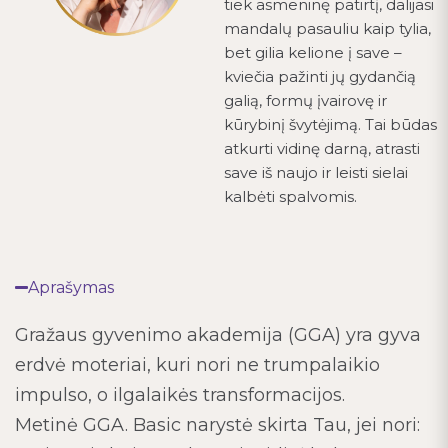
tiek asmeninę patirtį, dalijasi
mandalų pasauliu kaip tylia,
bet gilia kelione į save –
kviečia pažinti jų gydančią
galią, formų įvairovę ir
kūrybinį švytėjimą. Tai būdas
atkurti vidinę darną, atrasti
save iš naujo ir leisti sielai
kalbėti spalvomis.
Aprašymas
Gražaus gyvenimo akademija (GGA) yra gyva
erdvė moteriai, kuri nori ne trumpalaikio
impulso, o ilgalaikės transformacijos.
Metinė GGA. Basic narystė skirta Tau, jei nori: