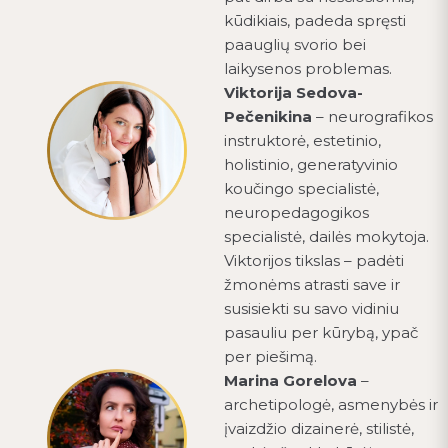
kūdikiais, padeda spręsti
paauglių svorio bei
laikysenos problemas.
Viktorija Sedova-
Pečenikina
– neurografikos
instruktorė, estetinio,
holistinio, generatyvinio
koučingo specialistė,
neuropedagogikos
specialistė, dailės mokytoja.
Viktorijos tikslas – padėti
žmonėms atrasti save ir
susisiekti su savo vidiniu
pasauliu per kūrybą, ypač
per piešimą.
Marina Gorelova
–
archetipologė, asmenybės ir
įvaizdžio dizainerė, stilistė,