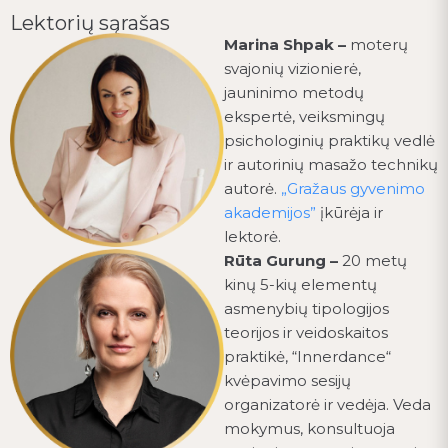
Lektorių sąrašas
Marina Shpak –
moterų
svajonių vizionierė,
jauninimo metodų
ekspertė, veiksmingų
psichologinių praktikų vedlė
ir autorinių masažo technikų
autorė.
„Gražaus gyvenimo
akademijos”
įkūrėja ir
lektorė.
Rūta Gurung –
20 metų
kinų 5-kių elementų
asmenybių tipologijos
teorijos ir veidoskaitos
praktikė, “Innerdance“
kvėpavimo sesijų
organizatorė ir vedėja. Veda
mokymus, konsultuoja