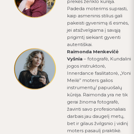
prekės ženklo kūrėja.
Padeda moterims suprasti,
kaip asmeninis stilius gali
pakeisti gyvenimą iš esmės,
jei atsižvelgiama į savąją
prigimtį siekiant gyventi
autentiškai.
Raimonda Menkevičė
Vyšnia
– fotografė, Kundalini
jogos instruktorė,
Innerdance fasilitatorė, „Yoni
Meilė” moters galios
instrumentų/ papuošalų
kūrėja. Raimonda yra ne tik
gerai žinoma fotografė,
žavinti savo profesionaliais
darbais jau daugelį metų,
bet ir gilaus žvilgsnio į vidinį
moters pasaulį praktikė.