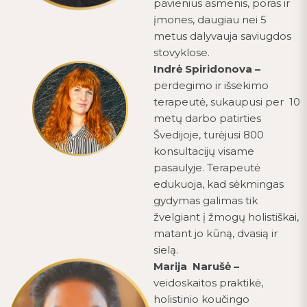
pavienius asmenis, poras ir
įmones, daugiau nei 5
metus dalyvauja saviugdos
stovyklose.
Indrė Spiridonova –
perdegimo ir išsekimo
terapeutė, sukaupusi per 10
metų darbo patirties
Švedijoje, turėjusi 800
konsultacijų visame
pasaulyje. Terapeutė
edukuoja, kad sėkmingas
gydymas galimas tik
žvelgiant į žmogų holistiškai,
matant jo kūną, dvasią ir
sielą.
Marija Narušė –
veidoskaitos praktikė,
holistinio koučingo