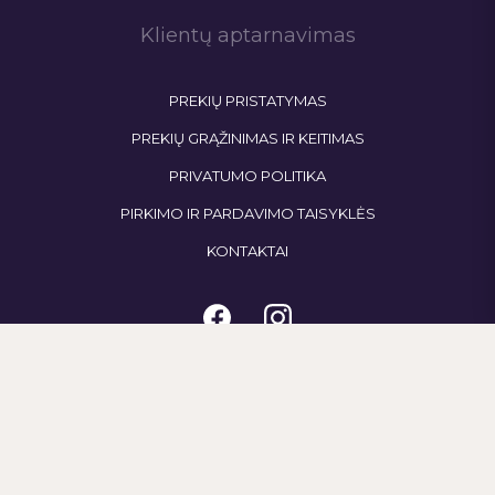
Klientų aptarnavimas
PREKIŲ PRISTATYMAS
PREKIŲ GRĄŽINIMAS IR KEITIMAS
PRIVATUMO POLITIKA
PIRKIMO IR PARDAVIMO TAISYKLĖS
KONTAKTAI
Naujienlaiškis
Pateikdami savo el. pašto adresą, sutinkate gauti mūsų naujienlaiškius ir
I
specialius pasiūlymus pagal mūsų privatumo politiką.
f
y
o