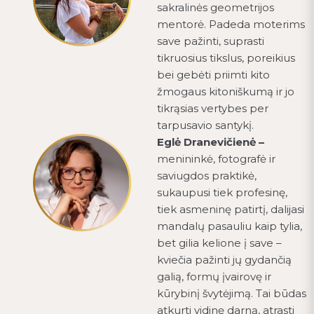
sakralinės geometrijos
mentorė. Padeda moterims
save pažinti, suprasti
tikruosius tikslus, poreikius
bei gebėti priimti kito
žmogaus kitoniškumą ir jo
tikrąsias vertybes per
tarpusavio santykį.
Eglė Dranevičienė –
menininkė, fotografė ir
saviugdos praktikė,
sukaupusi tiek profesinę,
tiek asmeninę patirtį, dalijasi
mandalų pasauliu kaip tylia,
bet gilia kelione į save –
kviečia pažinti jų gydančią
galią, formų įvairovę ir
kūrybinį švytėjimą. Tai būdas
atkurti vidinę darną, atrasti