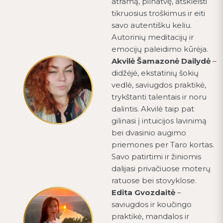
atramą, pilnatvę, atskleisti
tikruosius troškimus ir eiti
savo autentišku keliu.
Autorinių meditacijų ir
emocijų paleidimo kūrėja.
Akvilė Šamazonė Dailydė
–
didžėjė, ekstatinių šokių
vedlė, saviugdos praktikė,
trykštanti talentais ir noru
dalintis. Akvilė taip pat
gilinasi į intuicijos lavinimą
bei dvasinio augimo
priemones per Taro kortas.
Savo patirtimi ir žiniomis
dalijasi privačiuose moterų
ratuose bei stovyklose.
Edita Gvozdaitė
–
saviugdos ir koučingo
praktikė, mandalos ir