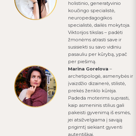
holistinio, generatyvinio
koučingo specialistė,
neuropedagogikos
specialistė, dailės mokytoja.
Viktorijos tikslas – padėti
žmonėms atrasti save ir
susisiekti su savo vidiniu
pasauliu per kūrybą, ypač
per piešimą.
Marina Gorelova
–
archetipologė, asmenybės ir
įvaizdžio dizainerė, stilistė,
prekės ženklo kūrėja.
Padeda moterims suprasti,
kaip asmeninis stilius gali
pakeisti gyvenimą iš esmės,
jei atsižvelgiama į savąją
prigimtį siekiant gyventi
autentiškai.