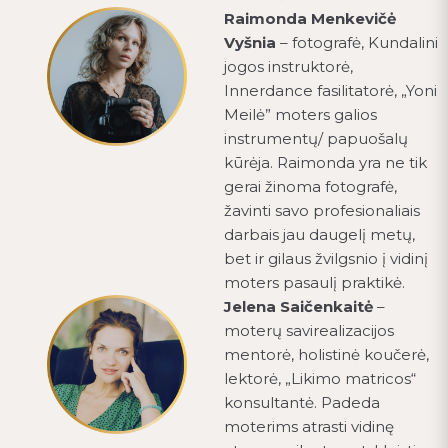
Raimonda Menkevičė
Vyšnia
– fotografė, Kundalini
jogos instruktorė,
Innerdance fasilitatorė, „Yoni
Meilė” moters galios
instrumentų/ papuošalų
kūrėja. Raimonda yra ne tik
gerai žinoma fotografė,
žavinti savo profesionaliais
darbais jau daugelį metų,
bet ir gilaus žvilgsnio į vidinį
moters pasaulį praktikė.
Jelena Saičenkaitė
–
moterų savirealizacijos
mentorė, holistinė koučerė,
lektorė, „Likimo matricos“
konsultantė. Padeda
moterims atrasti vidinę