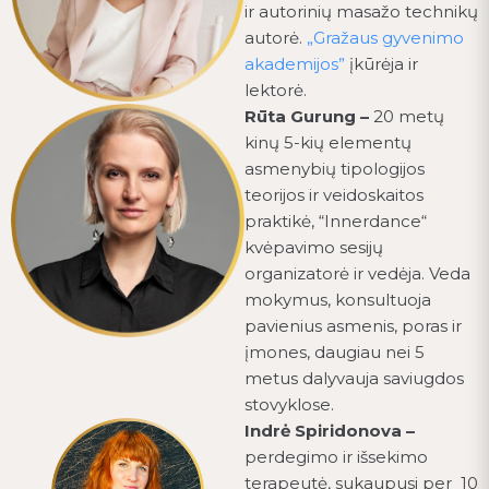
ir autorinių masažo technikų
autorė.
„Gražaus gyvenimo
akademijos”
įkūrėja ir
lektorė.
Rūta Gurung –
20 metų
kinų 5-kių elementų
asmenybių tipologijos
teorijos ir veidoskaitos
praktikė, “Innerdance“
kvėpavimo sesijų
organizatorė ir vedėja. Veda
mokymus, konsultuoja
pavienius asmenis, poras ir
įmones, daugiau nei 5
metus dalyvauja saviugdos
stovyklose.
Indrė Spiridonova –
perdegimo ir išsekimo
terapeutė, sukaupusi per 10