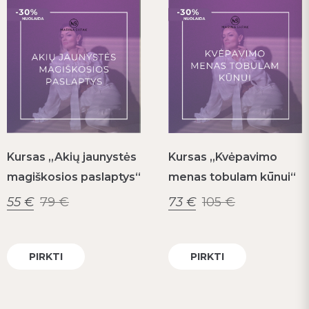
Kursas „Akių jaunystės
Kursas „Kvėpavimo
magiškosios paslaptys“
menas tobulam kūnui“
55
€
79
€
73
€
105
€
PIRKTI
PIRKTI