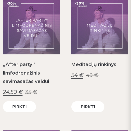
„After party“
Meditacijų rinkinys
limfodrenažinis
34
€
49
€
savimasažas veidui
24.50
€
35
€
PIRKTI
PIRKTI