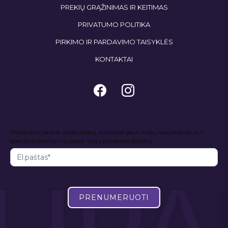
PREKIŲ GRĄŽINIMAS IR KEITIMAS
PRIVATUMO POLITIKA
PIRKIMO IR PARDAVIMO TAISYKLĖS
KONTAKTAI
Naujienlaiškis
Pateikdami savo el. pašto adresą, sutinkate gauti mūsų naujienlaiškius ir
I
specialius pasiūlymus pagal mūsų privatumo politiką.
f
y
o
u
a
PRENUMERUOTI
r
e