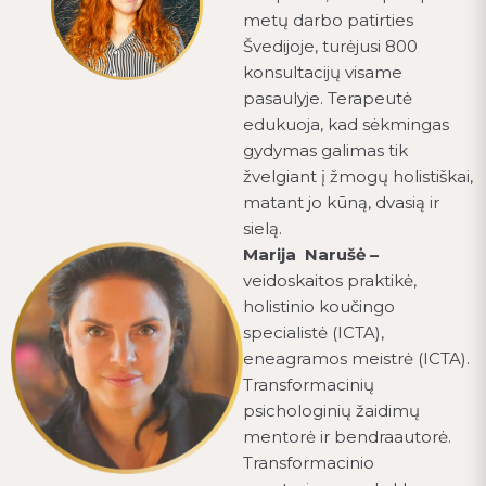
metų darbo patirties
Švedijoje, turėjusi 800
konsultacijų visame
pasaulyje. Terapeutė
edukuoja, kad sėkmingas
gydymas galimas tik
žvelgiant į žmogų holistiškai,
matant jo kūną, dvasią ir
sielą.
Marija Narušė –
veidoskaitos praktikė,
holistinio koučingo
specialistė (ICTA),
eneagramos meistrė (ICTA).
Transformacinių
psichologinių žaidimų
mentorė ir bendraautorė.
Transformacinio