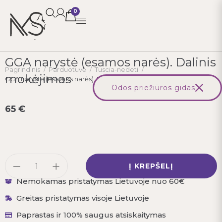
0
GGA narystė (esamos narės). Dalinis
Pagrindinis
/
Parduotuvė
/
Tuscia-nedeti
/
mokėjimas
GGA narystė (esamos narės). Dalinis mokėjimas
Odos priežiūros gidas
65
€
Į KREPŠELĮ
Nemokamas pristatymas Lietuvoje nuo 60€
Greitas pristatymas visoje Lietuvoje
Paprastas ir 100% saugus atsiskaitymas