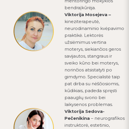
mentoringo mokyklos
bendraįkūrėja.
Viktorija Mosejeva –
kineziterapeutė,
neurodinaminio kvėpavimo
praktikė. Lektorės
užsiėmimus vertina
moterys, siekiančios geros
savijautos, stangraus ir
sveiko kūno bei moterys,
norinčios atsistatyti po
gimdymo. Specialistė taip
pat dirba su nėščiosiomis,
kūdikiais, padeda spręsti
paauglių svorio bei
laikysenos problemas.
Viktorija Sedova-
Pečenikina
– neurografikos
instruktorė, estetinio,