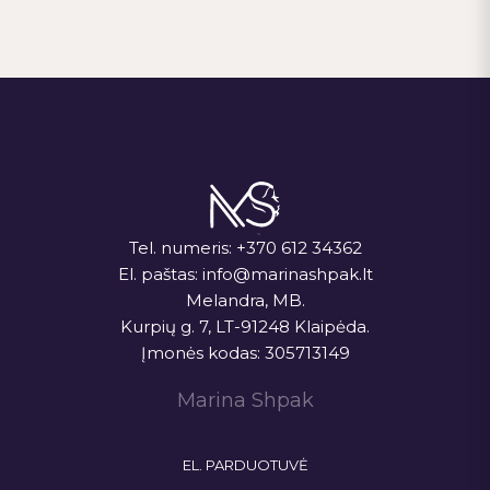
v
g
u
a
a
s
i
c
z
i
d
j
ų
a
n
Tel. numeris:
+370 612 34362
a
El. paštas:
info@marinashpak.lt
r
Melandra, MB.
Kurpių g. 7, LT-91248 Klaipėda.
š
Įmonės kodas: 305713149
y
Marina Shpak
m
a
EL. PARDUOTUVĖ
s