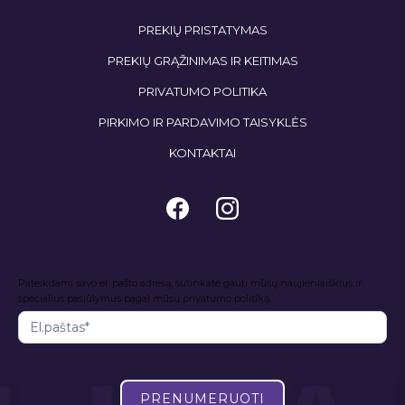
PREKIŲ PRISTATYMAS
PREKIŲ GRĄŽINIMAS IR KEITIMAS
PRIVATUMO POLITIKA
PIRKIMO IR PARDAVIMO TAISYKLĖS
KONTAKTAI
Naujienlaiškis
Pateikdami savo el. pašto adresą, sutinkate gauti mūsų naujienlaiškius ir
I
specialius pasiūlymus pagal mūsų privatumo politiką.
f
y
o
u
a
PRENUMERUOTI