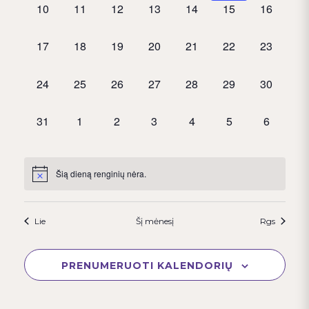
i
,
,
,
,
,
,
,
10
11
12
13
14
15
16
i
y
k
n
i
a
s
,
,
,
,
,
,
,
17
18
19
20
21
22
23
i
t
i
r
e
a
,
,
,
,
,
,
,
24
25
26
27
28
29
30
d
p
o
i
a
a
d
t
k
,
,
,
,
,
,
,
31
1
2
3
4
5
6
i
i
ą
a
.
e
n
l
Šią dieną renginių nėra.
š
i
e
k
ų
n
o
n
Lie
Šį mėnesį
Rgs
d
s
a
o
PRENUMERUOTI KALENDORIŲ
i
v
r
r
i
i